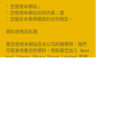
* 您使用本網站；
* 您使用本網站任何內容；或
* 您違反本使用條款的任何規定。
資料使用及私隱
當您使用本網站及本公司的服務時，我們
可能會收集您的資料，例如當您加入 Beef
and Liberty (Hong Kong) Limited 的會
員計劃及／或電子郵件通訊名單、向我們
提供意見，及／或向我們索取資料或建議
書時。
在向本公司提交任何個人資料或其他資料
前，請先參閱本公司的《私隱政策》，當
中載有有關本公司資料收集、使用及私隱
保障措施的詳細資料。
使用者意見回饋
如您向本公司提交任何構思、意見、建議