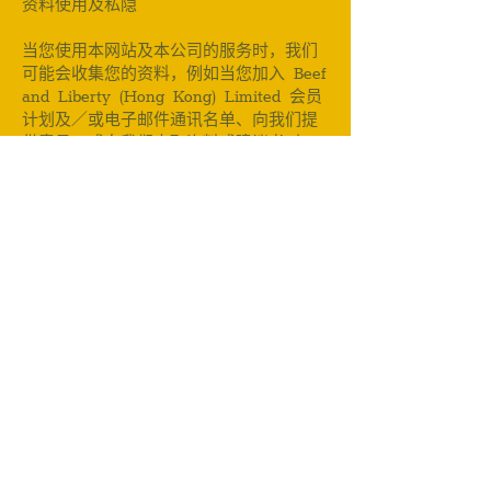
资料使用及私隐
当您使用本网站及本公司的服务时，我们
可能会收集您的资料，例如当您加入 Beef
and Liberty (Hong Kong) Limited 会员
计划及／或电子邮件通讯名单、向我们提
供意见，或向我们索取资料或建议书时。
在向本公司提交任何个人资料前，请先参
阅本公司的《私隐政策》，当中详细说明
本公司有关资料收集、使用、保存及私隐
保障的政策及做法。
使用者意见回馈
如您向本公司提交任何构思、意见、建议
或其他资料（统称「意见回馈」），即表
示您同意该等意见回馈将被视为并一直属
于本公司的财产。
本公司毋须就任何意见回馈承担保密责
任，亦毋须就使用或披露任何意见回馈而